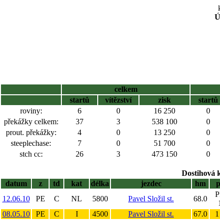
Ú
celkem
startů
vítězství
zisk
startů
roviny:
6
0
16 250
0
překážky celkem:
37
3
538 100
0
prout. překážky:
4
0
13 250
0
steeplechase:
7
0
51 700
0
stch cc:
26
3
473 150
0
Dostihová 
datum
z
td
kat
délka
jezdec
hm
p
P
12.06.10
PE
C
NL
5800
Pavel Složil st.
68.0
08.05.10
PE
C
I
4500
Pavel Složil st.
67.0
1