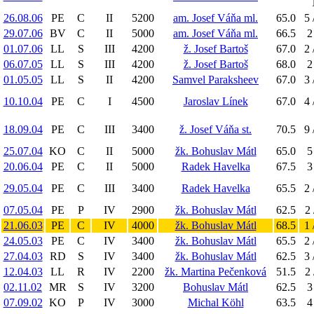
26.08.06
PE
C
II
5200
am. Josef Váňa ml.
65.0
5 
29.07.06
BV
C
II
5000
am. Josef Váňa ml.
66.5
2
01.07.06
LL
S
III
4200
ž. Josef Bartoš
67.0
2 
06.07.05
LL
S
III
4200
ž. Josef Bartoš
68.0
2
01.05.05
LL
S
II
4200
Samvel Paraksheev
67.0
3 
10.10.04
PE
C
I
4500
Jaroslav Línek
67.0
4 
18.09.04
PE
C
III
3400
ž. Josef Váňa st.
70.5
9 
25.07.04
KO
C
II
5000
žk. Bohuslav Mátl
65.0
5
20.06.04
PE
C
II
5000
Radek Havelka
67.5
3
29.05.04
PE
C
III
3400
Radek Havelka
65.5
2 
07.05.04
PE
P
IV
2900
žk. Bohuslav Mátl
62.5
2 
21.06.03
PE
C
IV
4000
žk. Bohuslav Mátl
68.5
1 
24.05.03
PE
C
IV
3400
žk. Bohuslav Mátl
65.5
2 
27.04.03
RD
S
IV
3400
žk. Bohuslav Mátl
62.5
3 
12.04.03
LL
R
IV
2200
žk. Martina Pečenková
51.5
2 
02.11.02
MR
S
IV
3200
Bohuslav Mátl
62.5
3
07.09.02
KO
P
IV
3000
Michal Köhl
63.5
4