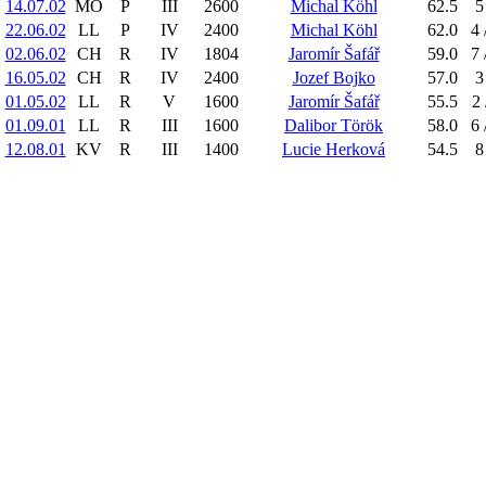
14.07.02
MO
P
III
2600
Michal Köhl
62.5
5
22.06.02
LL
P
IV
2400
Michal Köhl
62.0
4 
02.06.02
CH
R
IV
1804
Jaromír Šafář
59.0
7 
16.05.02
CH
R
IV
2400
Jozef Bojko
57.0
3
01.05.02
LL
R
V
1600
Jaromír Šafář
55.5
2 
01.09.01
LL
R
III
1600
Dalibor Török
58.0
6 
12.08.01
KV
R
III
1400
Lucie Herková
54.5
8