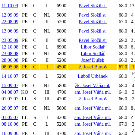
11.10.09
PE
C
L
6900
Pavel Složil st.
68.0
13
12.09.09
PE
C
NL
5800
Pavel Složil st.
68.0
4 
22.08.09
PE
C
II
5200
Pavel Složil st.
67.0
4 
13.06.09
PE
C
NL
5800
Pavel Složil st.
68.0
4 
23.05.09
PE
C
II
4500
Pavel Složil st.
69.0
2 
12.10.08
PE
C
L
6900
Libor Sedlář
68.0
6 
23.08.08
PE
C
NL
5800
Libor Sedlář
68.0
3 
28.06.08
PE
C
II
5200
Josef Dušek
66.0
2 
08.05.08
PE
C
I
4500
ž. Josef Bartoš
67.0
1
P
14.10.07
PE
C
L
5200
Luboš Urbánek
68.0
15.09.07
PE
C
NL
5800
žk. Josef Váňa ml.
68.0
4
04.08.07
KO
C
III
4700
am. Josef Váňa ml.
64.0
3
01.07.07
LL
S
III
4200
ž. Josef Bartoš
66.0
2
26.05.07
PE
C
NL
5800
am. Josef Váňa ml.
68.0
8 
01.05.07
LL
S
I
4200
am. Josef Váňa ml.
68.0
Z 
08.10.06
PE
C
L
5200
am. Josef Váňa ml.
67.0
3
Z
16.09.06
PE
C
III
4700
am. Josef Váňa ml.
63.0