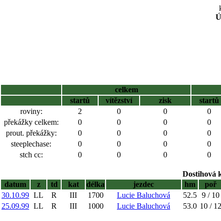
Ú
celkem
startů
vítězství
zisk
startů
roviny:
2
0
0
0
překážky celkem:
0
0
0
0
prout. překážky:
0
0
0
0
steeplechase:
0
0
0
0
stch cc:
0
0
0
0
Dostihová 
datum
z
td
kat
délka
jezdec
hm
poř
30.10.99
LL
R
III
1700
Lucie Baluchová
52.5
9 / 10
25.09.99
LL
R
III
1000
Lucie Baluchová
53.0
10 / 1