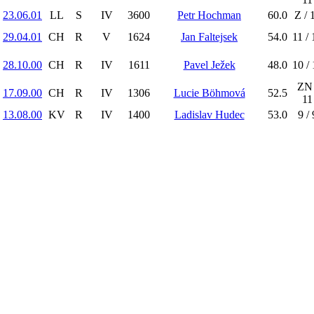
23.06.01
LL
S
IV
3600
Petr Hochman
60.0
Z / 
29.04.01
CH
R
V
1624
Jan Faltejsek
54.0
11 / 
28.10.00
CH
R
IV
1611
Pavel Ježek
48.0
10 / 
ZN 
17.09.00
CH
R
IV
1306
Lucie Böhmová
52.5
11
13.08.00
KV
R
IV
1400
Ladislav Hudec
53.0
9 / 