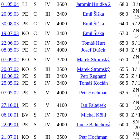
01.05.04
LL
S
IV
3600
Jaromír Hrudka 2
68.0
3 / 
ZN 
20.09.03
PE
C
III
3400
Emil Šiška
66.0
15
30.08.03
PE
C
IV
4000
Emil Šiška
64.0
5 / 
ZN 
19.07.03
KO
C
IV
3400
Emil Šiška
67.0
14
22.06.03
PE
C
IV
3400
Tomáš Hurt
65.0
6 / 
08.05.03
PE
C
IV
4000
Josef Dušek
64.0
Z / 
ZN 
07.09.02
KO
S
IV
3200
Marek Stromský
65.0
11
20.07.02
KO
S
III
3500
Marek Stromský
65.5
3 / 
16.06.02
PE
S
III
3400
Petr Regnard
65.5
Z / 
25.05.02
PE
S
IV
3400
Tomáš Kocián
66.5
7 / 
ZN 
07.05.02
PE
S
V
4000
Petr Hochman
62.5
17
ZN 
27.10.01
PE
S
V
4100
Jan Faltejsek
60.0
10
06.10.01
BV
S
IV
3700
Michal Köhl
60.0
Z / 
SN 
22.09.01
PE
S
IV
4000
Lucie Baluchová
60.0
20
ZN 
21.07.01
KO
S
III
3500
Petr Hochman
60.0
11