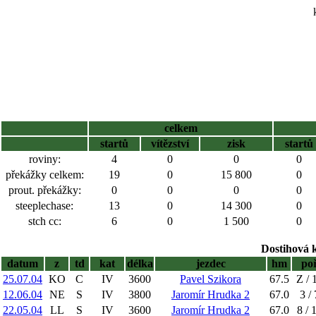
celkem
startů
vítězství
zisk
startů
roviny:
4
0
0
0
překážky celkem:
19
0
15 800
0
prout. překážky:
0
0
0
0
steeplechase:
13
0
14 300
0
stch cc:
6
0
1 500
0
Dostihová 
datum
z
td
kat
délka
jezdec
hm
po
25.07.04
KO
C
IV
3600
Pavel Szikora
67.5
Z / 
12.06.04
NE
S
IV
3800
Jaromír Hrudka 2
67.0
3 / 
22.05.04
LL
S
IV
3600
Jaromír Hrudka 2
67.0
8 / 