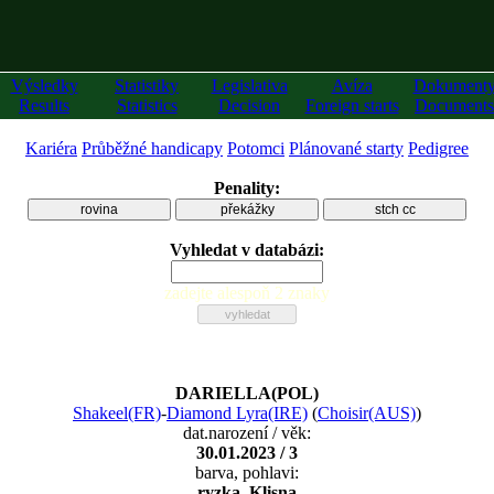
Výsledky
Statistiky
Legislativa
Avíza
Dokument
Results
Statistics
Decision
Foreign starts
Documents
Kariéra
Průběžné handicapy
Potomci
Plánované starty
Pedigree
Penality:
rovina
překážky
stch cc
Vyhledat v databázi:
zadejte alespoň 2 znaky
DARIELLA(POL)
Shakeel(FR)
-
Diamond Lyra(IRE)
(
Choisir(AUS)
)
dat.narození / věk:
30.01.2023 / 3
barva, pohlavi:
ryzka, Klisna