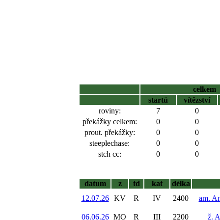
celkem
startů
vítězství
roviny:
7
0
překážky celkem:
0
0
prout. překážky:
0
0
steeplechase:
0
0
stch cc:
0
0
datum
z
td
kat
délka
12.07.26
KV
R
IV
2400
am. A
06.06.26
MO
R
III
2200
ž. 