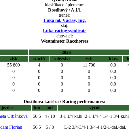
klasifikace / plemeno:
Dostihový / A 1/1
trenér:
Luka ml. Václav, Ing.
stáj:
Luka racing syndicate
chovatel:
Westminster Racehorses
2026
zisk
startů
vítězství
zisk
klas.
55 800
4
0
11 700
0,0
0
0
0
0
0,0
0
0
0
0
0,0
0
0
0
0
0,0
0
0
0
0
0,0
Dostihová kariéra / Racing performances:
jezdec
hm
poř
výrok
neta Urbánková
50.5
4 / 10
J-1 1/4-kr.hl.-2-1 1/4-4 1/4-1 3/4-kr.hl
Adam Florian
56.5
5 / 8
L-2 3/4-3/4-1 3/4-4 1/2-1-dal.-dal.