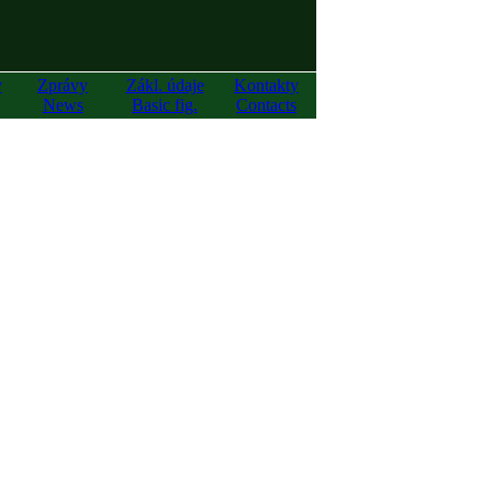
y
Zprávy
Zákl. údaje
Kontakty
News
Basic fig.
Contacts