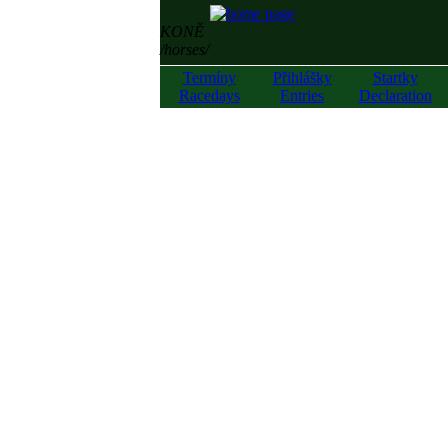
KONĚ
/horses/
Termíny
Přihlášky
Startky
Racedays
Entries
Declaration