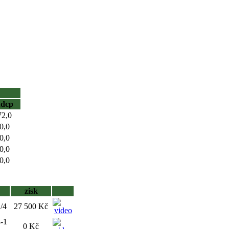
hdcp
72,0
0,0
0,0
0,0
0,0
zisk
1/4
27 500 Kč
4-1
0 Kč