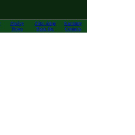
y
Zprávy
Zákl. údaje
Kontakty
News
Basic fig.
Contacts