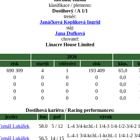
klasifikace / plemeno:
Dostihový / A 1/1
trenér:
Janáčková Koplíková Ingrid
stáj:
Jana Dufková
chovatel:
Linacre House Limited
2026
zisk
startů
vítězství
zisk
klas.
690 309
4
1
193 409
65,0
0
0
0
0
0,0
0
0
0
0
0,0
0
0
0
0
0,0
0
0
0
0
0,0
Dostihová kariéra / Racing performances:
jezdec
hm
poř
výrok
 Tomáš Lukášek
58.0
5 / 12
L-4 3/4-kr.hl.-1 1/4-3 1/4-1/2-3/4-2 
L-4-1 3/4-kr.hl.-1-kr.hl.-1 1/4-1-2 3/
 Tomáš Lukášek
56.5
14 / 15