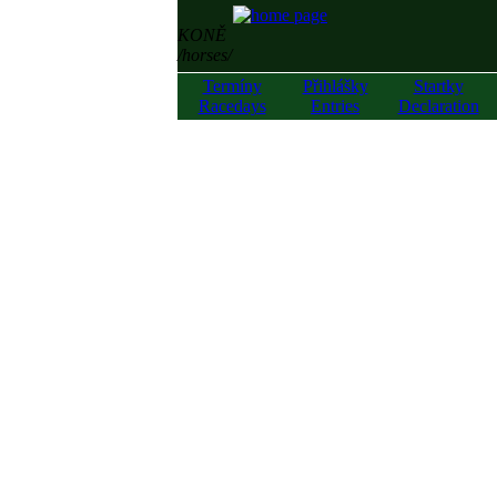
KONĚ
/horses/
Termíny
Přihlášky
Startky
Racedays
Entries
Declaration