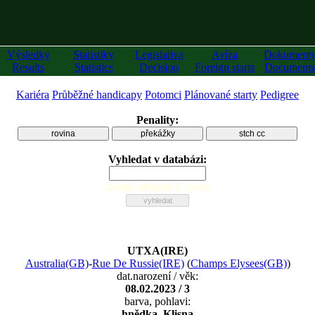
Výsledky
Statistiky
Legislativa
Avíza
Dokument
Results
Statistics
Decision
Foreign starts
Documents
Kariéra
Průběžné handicapy
Potomci
Plánované starty
Pedigree
Penality:
rovina
překážky
stch cc
Vyhledat v databázi:
zadejte alespoň 2 znaky
UTXA(IRE)
Australia(GB)
-
Rue De Russie(IRE)
(
Champs Elysees(GB)
)
dat.narození / věk:
08.02.2023 / 3
barva, pohlavi:
hnědka, Klisna