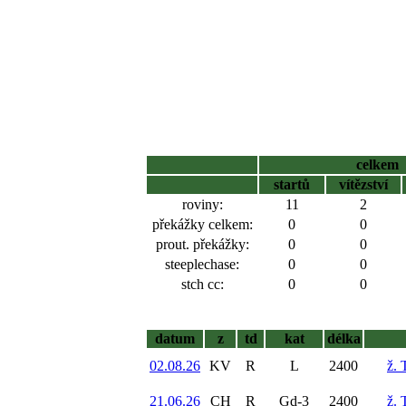
celkem
startů
vítězství
roviny:
11
2
překážky celkem:
0
0
prout. překážky:
0
0
steeplechase:
0
0
stch cc:
0
0
datum
z
td
kat
délka
02.08.26
KV
R
L
2400
ž.
21.06.26
CH
R
Gd-3
2400
ž.