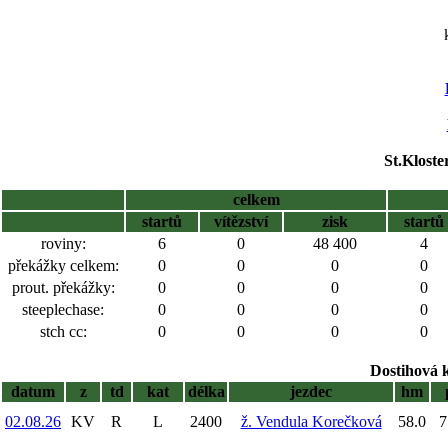
St.Kloste
celkem
startů
vítězství
zisk
startů
roviny:
6
0
48 400
4
překážky celkem:
0
0
0
0
prout. překážky:
0
0
0
0
steeplechase:
0
0
0
0
stch cc:
0
0
0
0
Dostihová 
datum
z
td
kat
délka
jezdec
hm
02.08.26
KV
R
L
2400
ž. Vendula Korečková
58.0
7