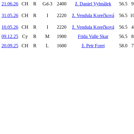
21.06.26
CH
R
Gd-3
2400
ž. Daniel Vyhnálek
56.5
9
31.05.26
CH
R
I
2220
ž. Vendula Korečková
56.5
10
10.05.26
CH
R
I
2220
ž. Vendula Korečková
56.5
4
09.12.25
Cy
R
M
1900
Frida Valle Skar
56.5
8
20.09.25
CH
R
L
1600
ž. Petr Foret
58.0
7