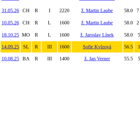
31.05.26
CH
R
I
2220
ž. Martin Laube
58.0
7
10.05.26
CH
R
L
1600
ž. Martin Laube
58.0
2
18.10.25
MO
R
L
1600
ž. Jaroslav Línek
58.0
5
14.09.25
SL
R
III
1600
Sofie Kvízová
56.5
1
10.08.25
BA
R
III
1400
ž. Jan Verner
55.5
5