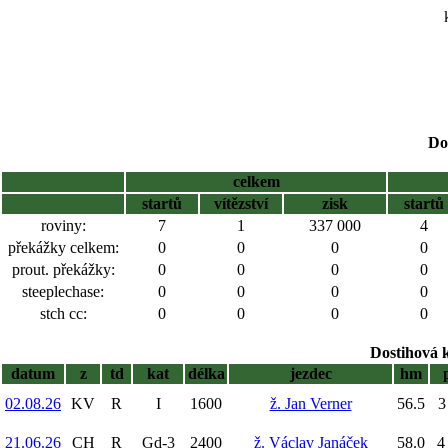
Do
celkem
startů
vítězství
zisk
startů
roviny:
7
1
337 000
4
překážky celkem:
0
0
0
0
prout. překážky:
0
0
0
0
steeplechase:
0
0
0
0
stch cc:
0
0
0
0
Dostihová 
datum
z
td
kat
délka
jezdec
hm
02.08.26
KV
R
I
1600
ž. Jan Verner
56.5
3
21.06.26
CH
R
Gd-3
2400
ž. Václav Janáček
58.0
4