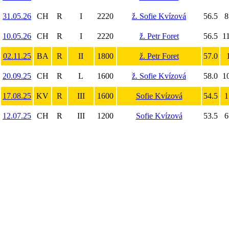
31.05.26
CH
R
I
2220
ž. Sofie Kvízová
56.5
8
10.05.26
CH
R
I
2220
ž. Petr Foret
56.5
11
02.11.25
BA
R
II
1800
ž. Petr Foret
57.0
20.09.25
CH
R
L
1600
ž. Sofie Kvízová
58.0
10
17.08.25
KV
R
III
1600
Sofie Kvízová
54.5
1
12.07.25
CH
R
III
1200
Sofie Kvízová
53.5
6