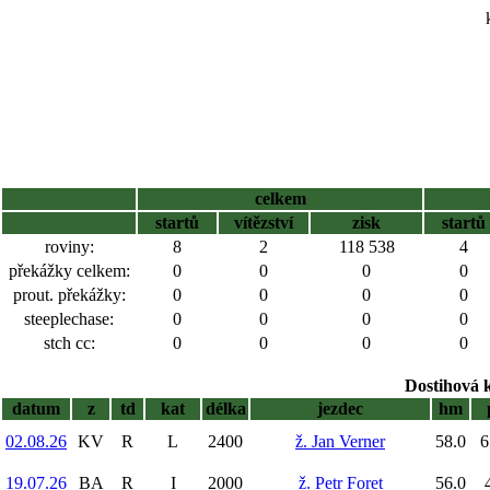
celkem
startů
vítězství
zisk
startů
roviny:
8
2
118 538
4
překážky celkem:
0
0
0
0
prout. překážky:
0
0
0
0
steeplechase:
0
0
0
0
stch cc:
0
0
0
0
Dostihová 
datum
z
td
kat
délka
jezdec
hm
02.08.26
KV
R
L
2400
ž. Jan Verner
58.0
6
19.07.26
BA
R
I
2000
ž. Petr Foret
56.0