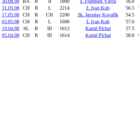
30.08.98
BA
R
II
1800
ž. František Vávra
56.0
31.05.98
CH
R
L
2214
ž. Ivan Kub
56.5
17.05.98
CH
R
CH
2200
žk. Jaroslav Kovařík
54.5
03.05.98
CH
R
L
1600
ž. Ivan Kub
57.0
19.04.98
SL
R
III
1612
Kamil Píchal
57.5
05.04.98
CH
R
III
1614
Kamil Píchal
58.0