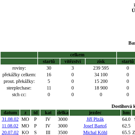
Ú
Ba
celkem
startů
vítězství
zisk
startů
roviny:
30
3
239 595
0
překážky celkem:
16
0
34 100
0
prout. překážky:
5
0
15 200
0
steeplechase:
11
0
18 900
0
stch cc:
0
0
0
0
Dostihová 
datum
z
td
kat
délka
jezdec
hm
31.08.02
MO
P
IV
3000
Jiří Plzák
64.0
11.08.02
MO
P
IV
3000
Josef Bartoš
62.5
20.07.02
KO
S
III
3500
Michal Köhl
65.5
Z