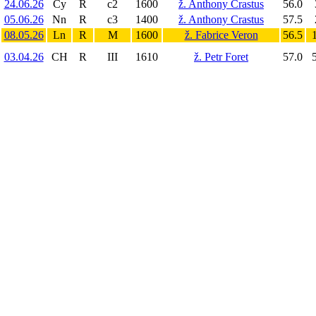
24.06.26
Cy
R
c2
1600
ž. Anthony Crastus
56.0
05.06.26
Nn
R
c3
1400
ž. Anthony Crastus
57.5
08.05.26
Ln
R
M
1600
ž. Fabrice Veron
56.5
1
03.04.26
CH
R
III
1610
ž. Petr Foret
57.0
5