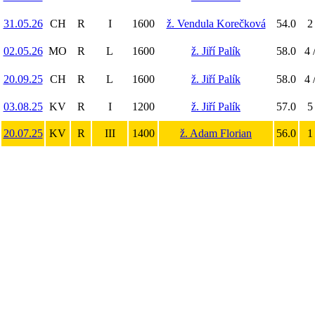
31.05.26
CH
R
I
1600
ž. Vendula Korečková
54.0
2
02.05.26
MO
R
L
1600
ž. Jiří Palík
58.0
4 
20.09.25
CH
R
L
1600
ž. Jiří Palík
58.0
4 
03.08.25
KV
R
I
1200
ž. Jiří Palík
57.0
5
20.07.25
KV
R
III
1400
ž. Adam Florian
56.0
1