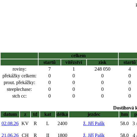
celkem
startů
vítězství
zisk
startů
roviny:
7
1
248 050
4
překážky celkem:
0
0
0
0
prout. překážky:
0
0
0
0
steeplechase:
0
0
0
0
stch cc:
0
0
0
0
Dostihová 
datum
z
td
kat
délka
jezdec
hm
p
02.08.26
KV
R
L
2400
ž. Jiří Palík
58.0
3 
21.06.26
CH
R
II
1800
ž. Jiří Palík
58.0
4 