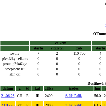
O`Donne
celkem
startů
vítězství
zisk
startů
roviny:
7
2
110 700
4
překážky celkem:
0
0
0
0
prout. překážky:
0
0
0
0
steeplechase:
0
0
0
0
stch cc:
0
0
0
0
Dostihová 
datum
z
td
kat
délka
jezdec
hm
21.06.26
CH
R
III
2400
ž. Jiří Palík
56.0
2
23.05.26
PE
R
III
2800
ž. Jiří Palík
63.5
1