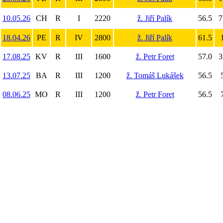
10.05.26
CH
R
I
2220
ž. Jiří Palík
56.5
7
18.04.26
PE
R
IV
2800
ž. Jiří Palík
61.5
17.08.25
KV
R
III
1600
ž. Petr Foret
57.0
3
13.07.25
BA
R
III
1200
ž. Tomáš Lukášek
56.5
08.06.25
MO
R
III
1200
ž. Petr Foret
56.5