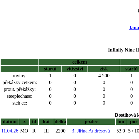
Janá
Infinity Nine 
celkem
startů
vítězství
zisk
startů
roviny:
1
0
4 500
1
překážky celkem:
0
0
0
0
prout. překážky:
0
0
0
0
steeplechase:
0
0
0
0
stch cc:
0
0
0
0
Dostihová 
datum
z
td
kat
délka
jezdec
hm
poř
11.04.26
MO
R
III
2200
ž. Jiřina Andrésová
53.0
5 / 1