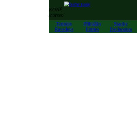
KONĚ
/horses/
Termíny
Přihlášky
Startky
Racedays
Entries
Declaration