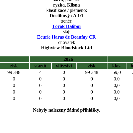
ryzka, Klisna
klasifikace / plemeno:
Dostihový / A 1/1
trenér:
Török Dalibor
stáj:
Ecurie Haras de Beaufay CR
chovatel:
Highview Bloodstock Ltd
2026
zisk
startů
vítězství
zisk
klas.
99 348
4
0
99 348
59,0
0
0
0
0
0,0
0
0
0
0
0,0
0
0
0
0
0,0
0
0
0
0
0,0
Nebyly nalezeny žádné přihlášky.