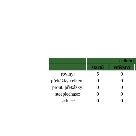
celkem
startů
vítězství
roviny:
5
0
překážky celkem:
0
0
prout. překážky:
0
0
steeplechase:
0
0
stch cc:
0
0