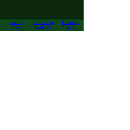
y
Zprávy
Zákl. údaje
Kontakty
News
Basic fig.
Contacts