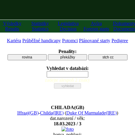
Výsledky
Statistiky
Legislativa
Avíza
Dokument
Results
Statistics
Decision
Foreign starts
Documents
Kariéra
Průběžné handicapy
Potomci
Plánované starty
Pedigree
Penality:
rovina
překážky
stch cc
Vyhledat v databázi:
zadejte alespoň 2 znaky
CHILADA(GB)
Iffraaj(GB)
-
Childa(IRE)
(
Duke Of Marmalade(IRE)
)
dat.narození / věk:
18.03.2023 / 3
barva, pohlavi: