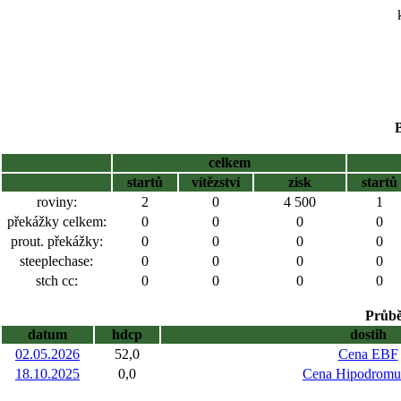
celkem
startů
vítězství
zisk
startů
roviny:
2
0
4 500
1
překážky celkem:
0
0
0
0
prout. překážky:
0
0
0
0
steeplechase:
0
0
0
0
stch cc:
0
0
0
0
Průbě
datum
hdcp
dostih
02.05.2026
52,0
Cena EBF
18.10.2025
0,0
Cena Hipodromu