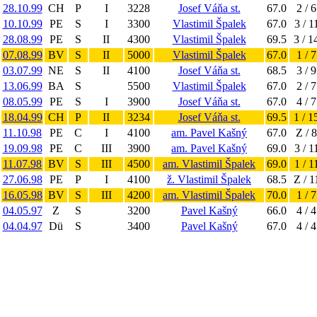
28.10.99
CH
P
I
3228
Josef Váňa st.
67.0
2 / 6
10.10.99
PE
S
I
3300
Vlastimil Špalek
67.0
3 / 1
28.08.99
PE
S
II
4300
Vlastimil Špalek
69.5
3 / 1
07.08.99
BV
S
II
5000
Vlastimil Špalek
67.0
1 / 7
03.07.99
NE
S
II
4100
Josef Váňa st.
68.5
3 / 9
13.06.99
BA
S
5500
Vlastimil Špalek
67.0
2 / 7
08.05.99
PE
S
I
3900
Josef Váňa st.
67.0
4 / 7
18.04.99
CH
P
II
3234
Josef Váňa st.
69.5
1 / 1
11.10.98
PE
C
I
4100
am. Pavel Kašný
67.0
Z / 8
19.09.98
PE
C
III
3900
am. Pavel Kašný
69.0
3 / 1
11.07.98
BV
S
III
4500
am. Vlastimil Špalek
69.0
1 / 1
27.06.98
PE
P
I
4100
ž. Vlastimil Špalek
68.5
Z / 1
16.05.98
BV
S
III
4200
am. Vlastimil Špalek
70.0
1 / 7
04.05.97
Z
S
3200
Pavel Kašný
66.0
4 / 4
04.04.97
Dü
S
3400
Pavel Kašný
67.0
4 / 4