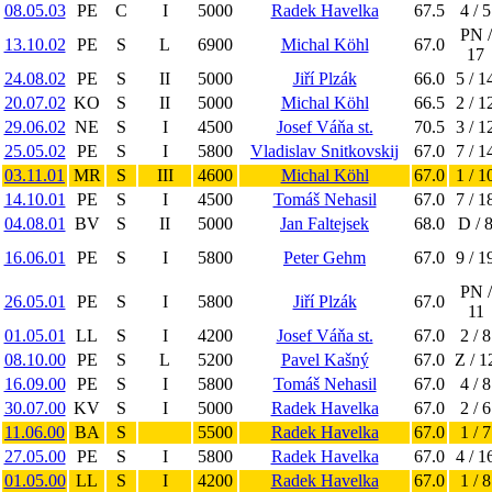
08.05.03
PE
C
I
5000
Radek Havelka
67.5
4 / 5
PN /
13.10.02
PE
S
L
6900
Michal Köhl
67.0
17
24.08.02
PE
S
II
5000
Jiří Plzák
66.0
5 / 1
20.07.02
KO
S
II
5000
Michal Köhl
66.5
2 / 1
29.06.02
NE
S
I
4500
Josef Váňa st.
70.5
3 / 1
25.05.02
PE
S
I
5800
Vladislav Snitkovskij
67.0
7 / 1
03.11.01
MR
S
III
4600
Michal Köhl
67.0
1 / 1
14.10.01
PE
S
I
4500
Tomáš Nehasil
67.0
7 / 1
04.08.01
BV
S
II
5000
Jan Faltejsek
68.0
D / 
16.06.01
PE
S
I
5800
Peter Gehm
67.0
9 / 1
PN /
26.05.01
PE
S
I
5800
Jiří Plzák
67.0
11
01.05.01
LL
S
I
4200
Josef Váňa st.
67.0
2 / 8
08.10.00
PE
S
L
5200
Pavel Kašný
67.0
Z / 1
16.09.00
PE
S
I
5800
Tomáš Nehasil
67.0
4 / 8
30.07.00
KV
S
I
5000
Radek Havelka
67.0
2 / 6
11.06.00
BA
S
5500
Radek Havelka
67.0
1 / 7
27.05.00
PE
S
I
5800
Radek Havelka
67.0
4 / 1
01.05.00
LL
S
I
4200
Radek Havelka
67.0
1 / 8