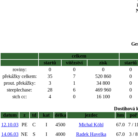
N
Ge
celkem
startů
vítězství
zisk
startů
roviny:
0
0
0
0
překážky celkem:
35
7
520 860
0
prout. překážky:
3
1
34 800
0
steeplechase:
28
6
469 960
0
stch cc:
4
0
16 100
0
Dostihová 
datum
z
td
kat
délka
jezdec
hm
poř
12.10.03
PE
C
I
4500
Michal Köhl
67.0
7 / 1
14.06.03
NE
S
I
4000
Radek Havelka
67.0
3 / 8