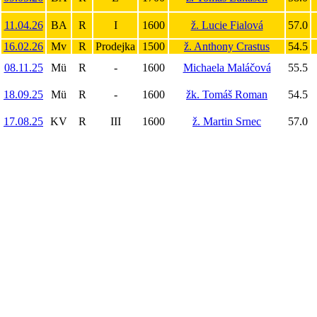
11.04.26
BA
R
I
1600
ž. Lucie Fialová
57.0
16.02.26
Mv
R
Prodejka
1500
ž. Anthony Crastus
54.5
08.11.25
Mü
R
-
1600
Michaela Maláčová
55.5
18.09.25
Mü
R
-
1600
žk. Tomáš Roman
54.5
17.08.25
KV
R
III
1600
ž. Martin Srnec
57.0