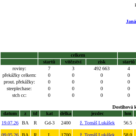
Janá
celkem
startů
vítězství
zisk
startů
roviny:
7
3
492 663
4
překážky celkem:
0
0
0
0
prout. překážky:
0
0
0
0
steeplechase:
0
0
0
0
stch cc:
0
0
0
0
Dostihová 
datum
z
td
kat
délka
jezdec
hm
19.07.26
BA
R
Gd-3
2400
ž. Tomáš Lukášek
56.5
09.05.26
BA
R
L
1700
ž. Tomáš Lukášek
58.0