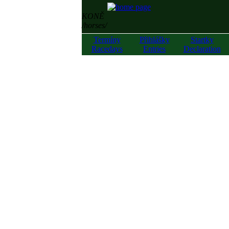
KONĚ
/horses/
Termíny
Přihlášky
Startky
Racedays
Entries
Declaration