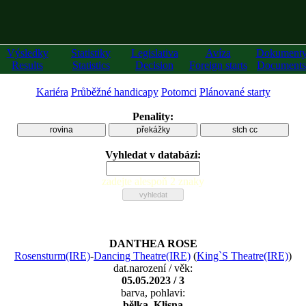
Výsledky
Statistiky
Legislativa
Avíza
Dokument
Results
Statistics
Decision
Foreign starts
Documents
Kariéra
Průběžné handicapy
Potomci
Plánované starty
Penality:
rovina
překážky
stch cc
Vyhledat v databázi:
zadejte alespoň 2 znaky
DANTHEA ROSE
Rosensturm(IRE)
-
Dancing Theatre(IRE)
(
King`S Theatre(IRE)
)
dat.narození / věk:
05.05.2023 / 3
barva, pohlavi:
bělka, Klisna