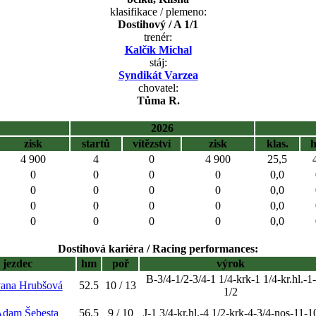
klasifikace / plemeno:
Dostihový / A 1/1
trenér:
Kalčík Michal
stáj:
Syndikát Varzea
chovatel:
Tůma R.
2026
zisk
startů
vítězství
zisk
klas.
4 900
4
0
4 900
25,5
0
0
0
0
0,0
0
0
0
0
0,0
0
0
0
0
0,0
0
0
0
0
0,0
Dostihová kariéra / Racing performances:
jezdec
hm
poř
výrok
B-3/4-1/2-3/4-1 1/4-krk-1 1/4-kr.hl.-1-
vana Hrubšová
52.5
10 / 13
1/2
Adam Šebesta
56.5
9 / 10
J-1 3/4-kr.hl.-4 1/2-krk-4-3/4-nos-11-1