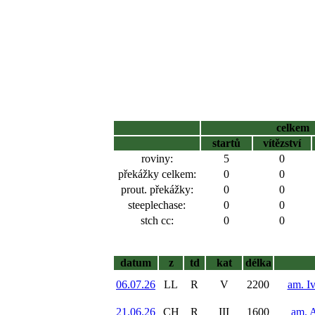
celkem
startů
vítězství
roviny:
5
0
překážky celkem:
0
0
prout. překážky:
0
0
steeplechase:
0
0
stch cc:
0
0
datum
z
td
kat
délka
06.07.26
LL
R
V
2200
am. I
21.06.26
CH
R
III
1600
am. 