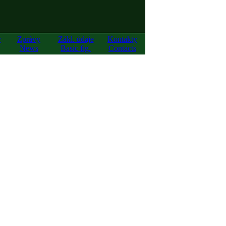
y
Zprávy
Zákl. údaje
Kontakty
News
Basic fig.
Contacts