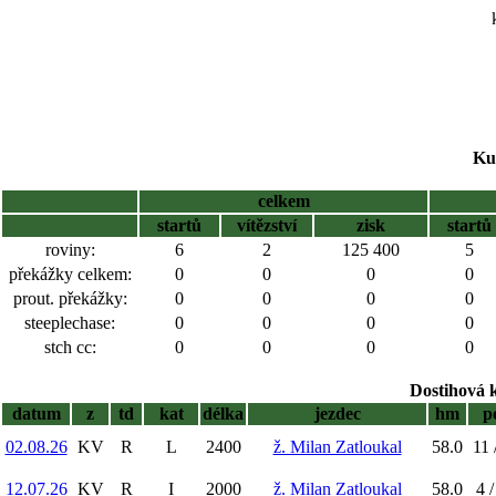
Ku
celkem
startů
vítězství
zisk
startů
roviny:
6
2
125 400
5
překážky celkem:
0
0
0
0
prout. překážky:
0
0
0
0
steeplechase:
0
0
0
0
stch cc:
0
0
0
0
Dostihová 
datum
z
td
kat
délka
jezdec
hm
p
02.08.26
KV
R
L
2400
ž. Milan Zatloukal
58.0
11 
12.07.26
KV
R
I
2000
ž. Milan Zatloukal
58.0
4 /