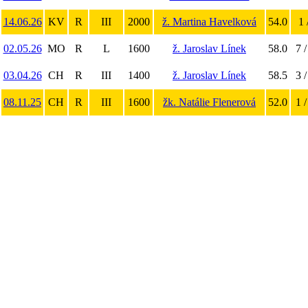
14.06.26
KV
R
III
2000
ž. Martina Havelková
54.0
1 
02.05.26
MO
R
L
1600
ž. Jaroslav Línek
58.0
7 /
03.04.26
CH
R
III
1400
ž. Jaroslav Línek
58.5
3 /
08.11.25
CH
R
III
1600
žk. Natálie Flenerová
52.0
1 /