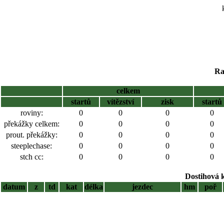
Ra
celkem
startů
vítězství
zisk
startů
roviny:
0
0
0
0
překážky celkem:
0
0
0
0
prout. překážky:
0
0
0
0
steeplechase:
0
0
0
0
stch cc:
0
0
0
0
Dostihová 
datum
z
td
kat
délka
jezdec
hm
poř