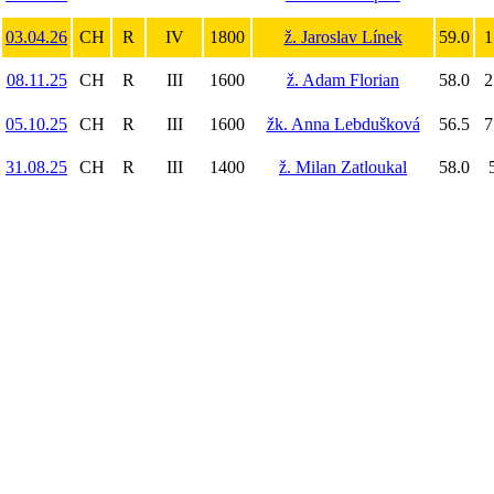
03.04.26
CH
R
IV
1800
ž. Jaroslav Línek
59.0
1
08.11.25
CH
R
III
1600
ž. Adam Florian
58.0
2
05.10.25
CH
R
III
1600
žk. Anna Lebdušková
56.5
7
31.08.25
CH
R
III
1400
ž. Milan Zatloukal
58.0