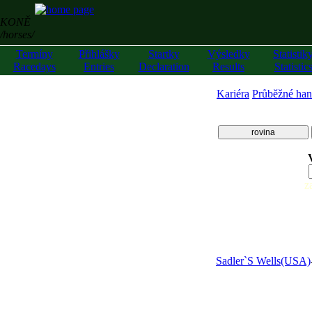
KONĚ
/horses/
Termíny
Přihlášky
Startky
Výsledky
Statistik
Racedays
Entries
Declaration
Results
Statistic
Kariéra
Průběžné han
rovina
z
Sadler`S Wells(USA)