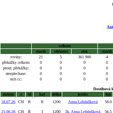
Aut
celkem
startů
vítězství
zisk
startů
roviny:
21
5
361 900
4
překážky celkem:
0
0
0
0
prout. překážky:
0
0
0
0
steeplechase:
0
0
0
0
stch cc:
0
0
0
0
Dostihová 
datum
z
td
kat
délka
jezdec
hm
18.07.26
CH
R
II
1200
Anna Lebdušková
58.0
21.06.26
CH
R
I
1200
žk. Anna Lebdušková
56.5