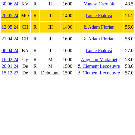
30.06.24
KV
R
II
1600
Vanesa Csernák
48.5
26.05.24
MO
R
III
1400
Lucie Fialová
51.5
12.05.24
CH
R
III
1400
ž. Adam Florian
56.0
21.04.24
CH
R
III
1600
ž. Adam Florian
56.0
06.04.24
BA
R
I
1600
Lucie Fialová
57.0
16.02.24
Cy
R
M
1600
Augustin Madamet
58.0
26.01.24
De
R
M
1500
ž. Clement Lecoeuvre
58.0
15.12.23
De
R
Debutanti
1500
ž. Clement Lecoeuvre
57.0