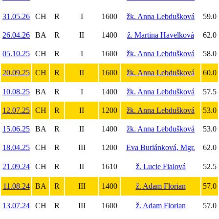
31.05.26
CH
R
I
1600
žk. Anna Lebdušková
59.0
26.04.26
BA
R
II
1400
ž. Martina Havelková
62.0
05.10.25
CH
R
I
1600
žk. Anna Lebdušková
58.0
20.09.25
CH
R
II
1600
žk. Anna Lebdušková
60.0
10.08.25
BA
R
I
1400
žk. Anna Lebdušková
57.5
12.07.25
CH
R
II
1200
žk. Anna Lebdušková
53.0
15.06.25
BA
R
II
1400
žk. Anna Lebdušková
53.0
18.04.25
CH
R
III
1200
Eva Buriánková, Mgr.
62.0
21.09.24
CH
R
II
1610
ž. Lucie Fialová
52.5
11.08.24
BA
R
III
1400
ž. Adam Florian
57.0
13.07.24
CH
R
III
1600
ž. Adam Florian
57.0