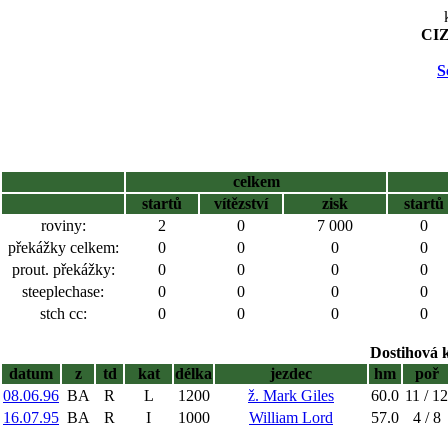
CIZ
S
celkem
startů
vítězství
zisk
startů
roviny:
2
0
7 000
0
překážky celkem:
0
0
0
0
prout. překážky:
0
0
0
0
steeplechase:
0
0
0
0
stch cc:
0
0
0
0
Dostihová 
datum
z
td
kat
délka
jezdec
hm
poř
08.06.96
BA
R
L
1200
ž. Mark Giles
60.0
11 / 12
16.07.95
BA
R
I
1000
William Lord
57.0
4 / 8