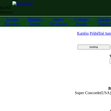
KONĚ
/horses/
Termíny
Přihlášky
Startky
Výsledky
Statistik
Racedays
Entries
Declaration
Results
Statistic
Kariéra
Průběžné han
rovina
z
B
Super Concorde(USA)