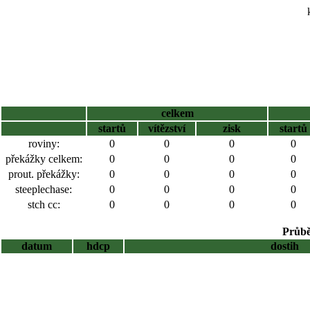
celkem
startů
vítězství
zisk
startů
roviny:
0
0
0
0
překážky celkem:
0
0
0
0
prout. překážky:
0
0
0
0
steeplechase:
0
0
0
0
stch cc:
0
0
0
0
Průbě
datum
hdcp
dostih