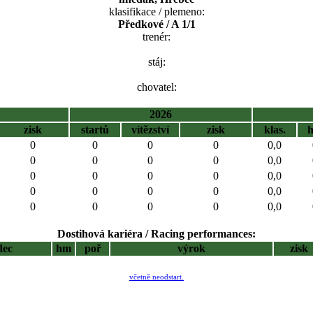
klasifikace / plemeno:
Předkové / A 1/1
trenér:
stáj:
chovatel:
2026
zisk
startů
vítězství
zisk
klas.
0
0
0
0
0,0
0
0
0
0
0,0
0
0
0
0
0,0
0
0
0
0
0,0
0
0
0
0
0,0
Dostihová kariéra / Racing performances:
dec
hm
poř
výrok
zisk
včetně neodstart.