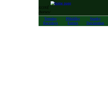
KONĚ
/horses/
Termíny
Přihlášky
Startky
Racedays
Entries
Declaration