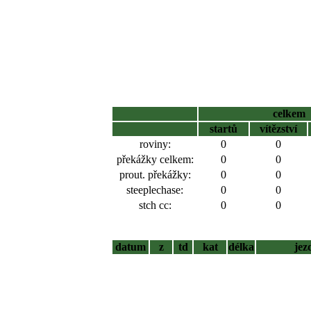
celkem
startů
vítězství
roviny:
0
0
překážky celkem:
0
0
prout. překážky:
0
0
steeplechase:
0
0
stch cc:
0
0
datum
z
td
kat
délka
jez