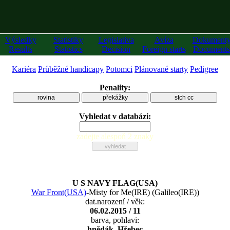
Výsledky
Statistiky
Legislativa
Avíza
Dokument
Results
Statistics
Decision
Foreign starts
Documents
Kariéra
Průběžné handicapy
Potomci
Plánované starty
Pedigree
Penality:
rovina
překážky
stch cc
Vyhledat v databázi:
zadejte alespoň 2 znaky
U S NAVY FLAG(USA)
War Front(USA)
-
Misty for Me(IRE)
(
Galileo(IRE)
)
dat.narození / věk:
06.02.2015 / 11
barva, pohlavi:
hnědák, Hřebec