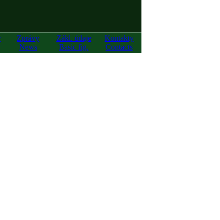
y
Zprávy
Zákl. údaje
Kontakty
News
Basic fig.
Contacts