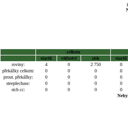
N
celkem
startů
vítězství
zisk
startů
roviny:
4
0
2 750
0
překážky celkem:
0
0
0
0
prout. překážky:
0
0
0
0
steeplechase:
0
0
0
0
stch cc:
0
0
0
0
Nebyl