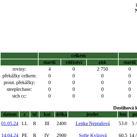
N
celkem
startů
vítězství
zisk
startů
roviny:
4
0
2 750
0
překážky celkem:
0
0
0
0
prout. překážky:
0
0
0
0
steeplechase:
0
0
0
0
stch cc:
0
0
0
0
Dostihová 
datum
z
td
kat
délka
jezdec
hm
p
01.05.24
LL
R
III
2400
Lenka Neprašová
53.0
5 /
14.04.24
PE
R
IV
2900
Sofie Kvízová
60.5
14 /