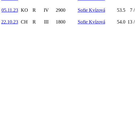
05.11.23
KO
R
IV
2900
Sofie Kvízová
53.5
7 /
22.10.23
CH
R
III
1800
Sofie Kvízová
54.0
13 /