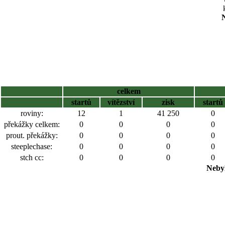
N
celkem
startů
vítězství
zisk
startů
roviny:
12
1
41 250
0
překážky celkem:
0
0
0
0
prout. překážky:
0
0
0
0
steeplechase:
0
0
0
0
stch cc:
0
0
0
0
Nebyl