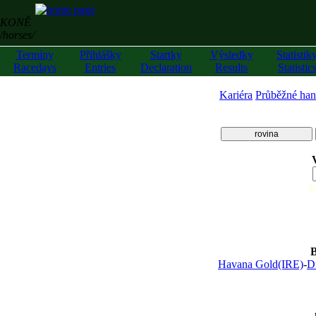
KONĚ
/horses/
Termíny
Přihlášky
Startky
Výsledky
Statistik
Racedays
Entries
Declaration
Results
Statistic
Kariéra
Průběžné han
rovina
z
Havana Gold(IRE)
-
D