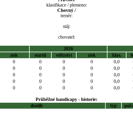
klasifikace / plemeno:
Chovný /
trenér:
stáj:
chovatel:
2026
zisk
startů
vítězství
zisk
klas.
0
0
0
0
0,0
0
0
0
0
0,0
0
0
0
0
0,0
0
0
0
0
0,0
0
0
0
0
0,0
Průběžné handicapy - historie:
dostih
typ
poř