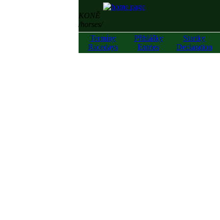
KONĚ
/horses/
Termíny
Přihlášky
Startky
Racedays
Entries
Declaration