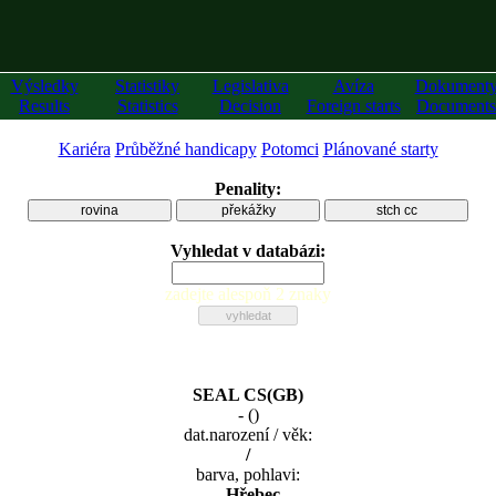
Výsledky
Statistiky
Legislativa
Avíza
Dokument
Results
Statistics
Decision
Foreign starts
Documents
Kariéra
Průběžné handicapy
Potomci
Plánované starty
Penality:
rovina
překážky
stch cc
Vyhledat v databázi:
zadejte alespoň 2 znaky
SEAL CS(GB)
-
(
)
dat.narození / věk:
/
barva, pohlavi:
, Hřebec