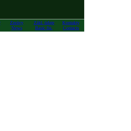
y
Zprávy
Zákl. údaje
Kontakty
News
Basic fig.
Contacts