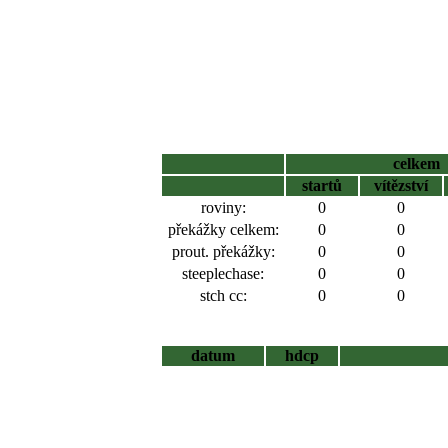
celkem
startů
vítězství
roviny:
0
0
překážky celkem:
0
0
prout. překážky:
0
0
steeplechase:
0
0
stch cc:
0
0
datum
hdcp