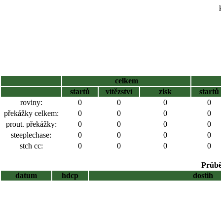
celkem
startů
vítězství
zisk
startů
roviny:
0
0
0
0
překážky celkem:
0
0
0
0
prout. překážky:
0
0
0
0
steeplechase:
0
0
0
0
stch cc:
0
0
0
0
Průbě
datum
hdcp
dostih