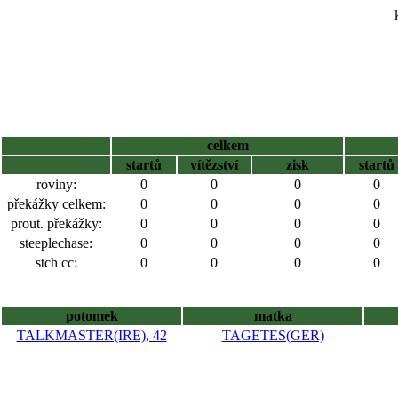
celkem
startů
vítězství
zisk
startů
roviny:
0
0
0
0
překážky celkem:
0
0
0
0
prout. překážky:
0
0
0
0
steeplechase:
0
0
0
0
stch cc:
0
0
0
0
potomek
matka
TALKMASTER(IRE), 42
TAGETES(GER)