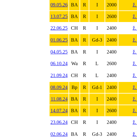
09.05.26
BA
R
I
2000
ž.
13.07.25
BA
R
I
2600
ž.
22.06.25
CH
R
I
2400
ž.
01.06.25
BA
R
Gd-3
2400
ž.
04.05.25
BA
R
I
2400
ž.
06.10.24
Wa
R
L
2600
ž.
21.09.24
CH
R
L
2400
ž.
08.09.24
Bp
R
Gd-1
2400
ž.
11.08.24
BA
R
I
2400
ž.
14.07.24
BA
R
I
2600
ž.
23.06.24
CH
R
I
2400
ž.
02.06.24
BA
R
Gd-3
2400
ž.