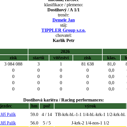
klasifikace / plemeno:
Dostihový / A 1/1
trenér:
Demele Jan
stáj:
TIPPLER Group s.r.o.
chovatel:
Karlík Petr
2026
zisk
startů
vítězství
zisk
klas.
3 084 088
3
1
81 638
81,0
0
0
0
0
0,0
0
0
0
0
0,0
0
0
0
0
0,0
0
0
0
0
0,0
Dostihová kariéra / Racing performances:
jezdec
hm
poř
výrok
 Jiří Palík
59.0
4 / 14
TB-krk-hl.-1-1 1/4-hl.-krk-1 1/2-krk-hl.
 Jiří Palík
56.0
5 / 5
J-krk-2 1/4-nos-1 1/2