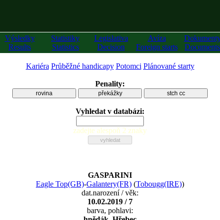
Výsledky
Statistiky
Legislativa
Avíza
Dokument
Results
Statistics
Decision
Foreign starts
Documents
Kariéra
Průběžné handicapy
Potomci
Plánované starty
Penality:
rovina
překážky
stch cc
Vyhledat v databázi:
zadejte alespoň 2 znaky
GASPARINI
Eagle Top(GB)
-
Galantery(FR)
(
Tobougg(IRE)
)
dat.narození / věk:
10.02.2019 / 7
barva, pohlavi:
hnědák, Hřebec