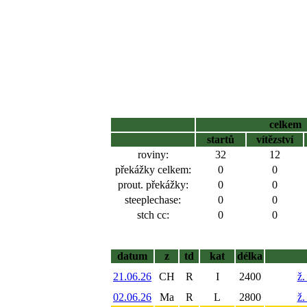
celkem
startů
vítězství
roviny:
32
12
překážky celkem:
0
0
prout. překážky:
0
0
steeplechase:
0
0
stch cc:
0
0
datum
z
td
kat
délka
21.06.26
CH
R
I
2400
ž.
02.06.26
Ma
R
L
2800
ž.