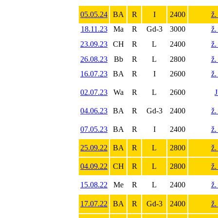
05.05.24
BA
R
I
2400
ž.
18.11.23
Ma
R
Gd-3
3000
ž.
23.09.23
CH
R
L
2400
ž.
26.08.23
Bb
R
L
2800
ž.
16.07.23
BA
R
I
2600
ž.
02.07.23
Wa
R
L
2600
J
04.06.23
BA
R
Gd-3
2400
ž.
07.05.23
BA
R
I
2400
ž.
25.09.22
BA
R
L
2800
ž.
04.09.22
CH
R
L
2800
ž.
15.08.22
Me
R
L
2400
ž.
17.07.22
BA
R
Gd-3
2400
ž.