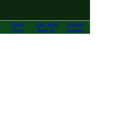
y
Zprávy
Zákl. údaje
Kontakty
News
Basic fig.
Contacts