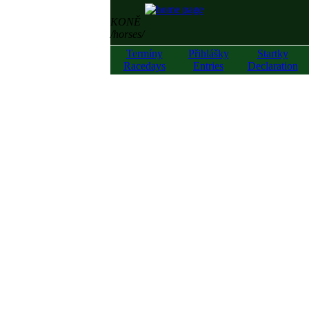
KONĚ
/horses/
Termíny
Přihlášky
Startky
Racedays
Entries
Declaration