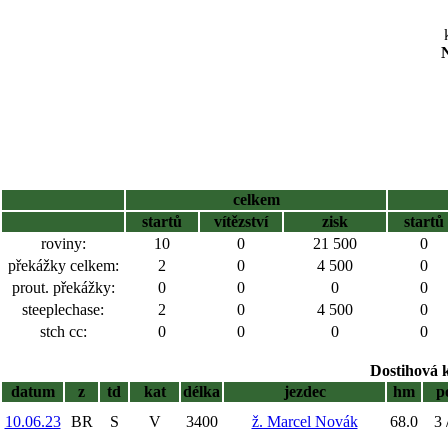
N
celkem
startů
vítězství
zisk
startů
roviny:
10
0
21 500
0
překážky celkem:
2
0
4 500
0
prout. překážky:
0
0
0
0
steeplechase:
2
0
4 500
0
stch cc:
0
0
0
0
Dostihová 
datum
z
td
kat
délka
jezdec
hm
p
10.06.23
BR
S
V
3400
ž. Marcel Novák
68.0
3 