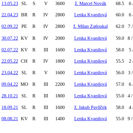
13.05.23
SL
S
V
3600
ž. Marcel Novák
68.5
6 
22.04.23
BR
R
IV
2800
Lenka Kvapilová
60.0
6 
02.09.22
PE
R
IV
2800
ž. Milan Zatloukal
62.0
7 /
30.07.22
KV
R
IV
2000
Lenka Kvapilová
59.0
8 /
02.07.22
KV
R
III
1600
Lenka Kvapilová
58.0
5 
22.05.22
CH
R
IV
1800
Lenka Kvapilová
55.5
2 
23.04.22
SL
R
V
1600
Lenka Kvapilová
56.0
3 /
09.04.22
MO
R
III
2200
Lenka Kvapilová
57.0
6 
28.10.21
SL
R
III
1800
Lenka Kvapilová
55.0
4 /
18.09.21
SL
R
III
1600
ž. Jakub Pavlíček
58.0
4 
08.08.21
KV
R
III
1400
Lenka Kvapilová
55.0
9 /