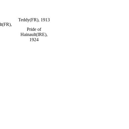
Teddy(FR), 1913
lt(FR),
Pride of
Hainault(IRE),
1924