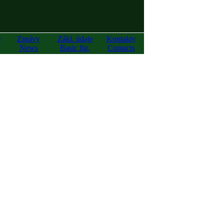
y
Zprávy
Zákl. údaje
Kontakty
News
Basic fig.
Contacts