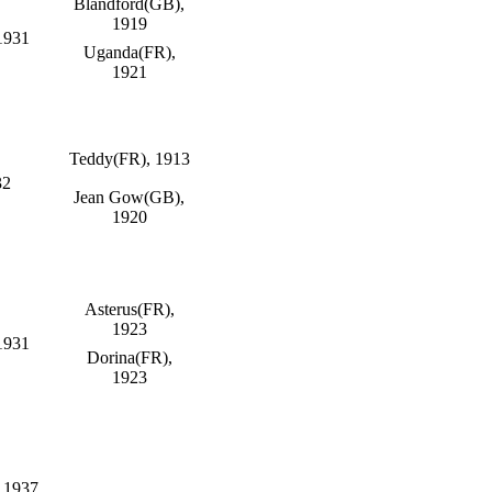
Blandford(GB),
1919
1931
Uganda(FR),
1921
Teddy(FR), 1913
32
Jean Gow(GB),
1920
Asterus(FR),
1923
1931
Dorina(FR),
1923
, 1937