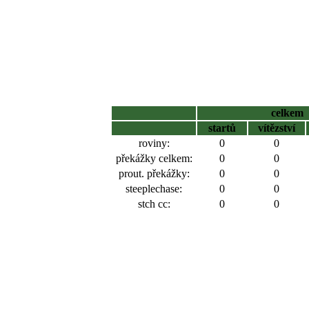
celkem
startů
vítězství
roviny:
0
0
překážky celkem:
0
0
prout. překážky:
0
0
steeplechase:
0
0
stch cc:
0
0