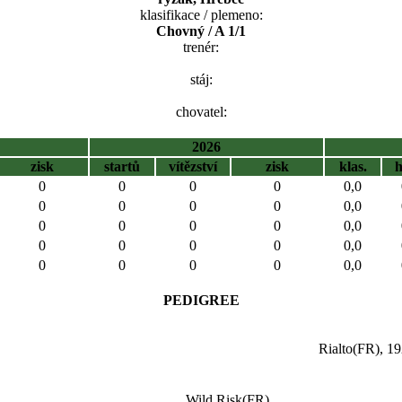
klasifikace / plemeno:
Chovný / A 1/1
trenér:
stáj:
chovatel:
2026
zisk
startů
vítězství
zisk
klas.
0
0
0
0
0,0
0
0
0
0
0,0
0
0
0
0
0,0
0
0
0
0
0,0
0
0
0
0
0,0
PEDIGREE
Rialto(FR), 1
Wild Risk(FR),