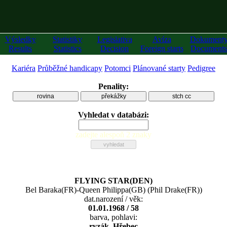
Výsledky
Statistiky
Legislativa
Avíza
Dokument
Results
Statistics
Decision
Foreign starts
Documents
Kariéra
Průběžné handicapy
Potomci
Plánované starty
Pedigree
Penality:
rovina
překážky
stch cc
Vyhledat v databázi:
zadejte alespoň 2 znaky
FLYING STAR(DEN)
Bel Baraka(FR)
-
Queen Philippa(GB)
(
Phil Drake(FR)
)
dat.narození / věk:
01.01.1968 / 58
barva, pohlavi:
ryzák, Hřebec