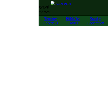
KONĚ
/horses/
Termíny
Přihlášky
Startky
Racedays
Entries
Declaration