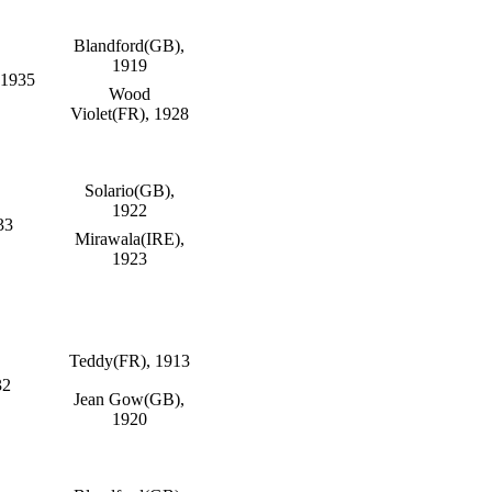
Blandford(GB),
1919
 1935
Wood
Violet(FR), 1928
Solario(GB),
1922
33
Mirawala(IRE),
1923
Teddy(FR), 1913
32
Jean Gow(GB),
1920