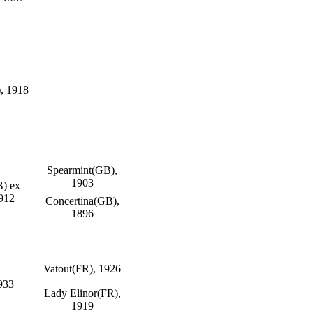
, 1918
Spearmint(GB),
1903
) ex
912
Concertina(GB),
1896
Vatout(FR), 1926
1933
Lady Elinor(FR),
1919