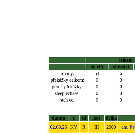
celkem
startů
vítězství
roviny:
51
6
překážky celkem:
0
0
prout. překážky:
0
0
steeplechase:
0
0
stch cc:
0
0
datum
z
td
kat
délka
02.08.26
KV
R
III
2000
am. Pa