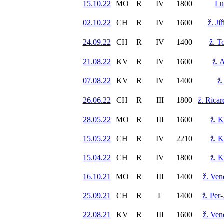
15.10.22
MO
R
IV
1800
Lu
02.10.22
CH
R
IV
1600
ž. Ji
24.09.22
CH
R
IV
1400
ž. T
21.08.22
KV
R
IV
1600
ž. 
07.08.22
KV
R
IV
1400
ž.
26.06.22
CH
R
III
1800
ž. Ricar
28.05.22
MO
R
III
1600
ž. 
15.05.22
CH
R
IV
2210
ž. 
15.04.22
CH
R
IV
1800
ž. 
16.10.21
MO
R
III
1400
ž. Ven
25.09.21
CH
R
L
1400
ž. Per
22.08.21
KV
R
III
1600
ž. Ven