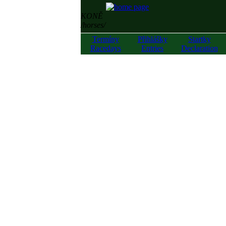
KONĚ
/horses/
Termíny
Přihlášky
Startky
Racedays
Entries
Declaration