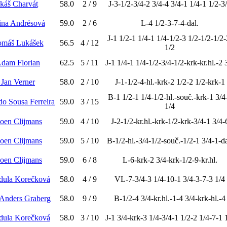
káš Charvát
58.0
2 / 9
J-3-1/2-3/4-2 3/4-4 3/4-1 1/4-1 1/2-3
řina Andrésová
59.0
2 / 6
L-4 1/2-3-7-4-dal.
J-1 1/2-1 1/4-1 1/4-1/2-3 1/2-1/2-1/2-
omáš Lukášek
56.5
4 / 12
1/2
Adam Florian
62.5
5 / 11
J-1 1/4-1 1/4-1/2-3/4-1/2-krk-kr.hl.-2 
 Jan Verner
58.0
2 / 10
J-1-1/2-4-hl.-krk-2 1/2-2 1/2-krk-1
B-1 1/2-1 1/4-1/2-hl.-souč.-krk-1 3/4
do Sousa Ferreira
59.0
3 / 15
1/4
Koen Clijmans
59.0
4 / 10
J-2-1/2-kr.hl.-krk-1/2-krk-3/4-1 3/4-
Koen Clijmans
59.0
5 / 10
B-1/2-hl.-3/4-1/2-souč.-1/2-1 3/4-1-da
Koen Clijmans
59.0
6 / 8
L-6-krk-2 3/4-krk-1/2-9-kr.hl.
dula Korečková
58.0
4 / 9
VL-7-3/4-3 1/4-10-1 3/4-3-7-3 1/4
-Anders Graberg
58.0
9 / 9
B-1/2-4 3/4-kr.hl.-1-4 3/4-krk-hl.-4
dula Korečková
58.0
3 / 10
J-1 3/4-krk-3 1/4-3/4-1 1/2-2 1/4-7-1 