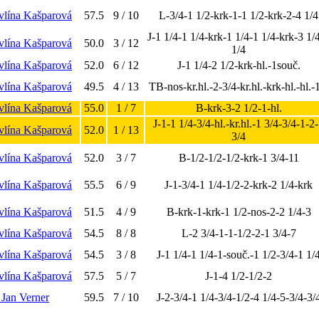
vlína Kašparová
57.5
9 / 10
L-3/4-1 1/2-krk-1-1 1/2-krk-2-4 1/4
J-1 1/4-1 1/4-krk-1 1/4-1 1/4-krk-3 1/
vlína Kašparová
50.0
3 / 12
1/4
vlína Kašparová
52.0
6 / 12
J-1 1/4-2 1/2-krk-hl.-1souč.
vlína Kašparová
49.5
4 / 13
TB-nos-kr.hl.-2-3/4-kr.hl.-krk-hl.-hl.-
vlína Kašparová
55.0
1 / 7
B-krk-3-2 1/2-1-hl.
J-1-1 1/4-3/4-hl.-kr.hl.-1 3/4-3/4-1-2
vlína Kašparová
52.0
1 / 13
3/4
vlína Kašparová
52.0
3 / 7
B-1/2-1/2-1/2-krk-1 3/4-11
vlína Kašparová
55.5
6 / 9
J-1-3/4-1 1/4-1/2-2-krk-2 1/4-krk
vlína Kašparová
51.5
4 / 9
B-krk-1-krk-1 1/2-nos-2-2 1/4-3
vlína Kašparová
54.5
8 / 8
L-2 3/4-1-1-1/2-2-1 3/4-7
vlína Kašparová
54.5
3 / 8
J-1 1/4-1 1/4-1-souč.-1 1/2-3/4-1 1/
vlína Kašparová
57.5
5 / 7
J-1-4 1/2-1/2-2
 Jan Verner
59.5
7 / 10
J-2-3/4-1 1/4-3/4-1/2-4 1/4-5-3/4-3/