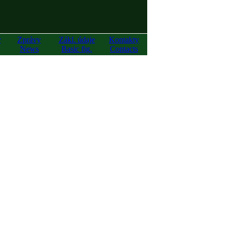
y
Zprávy
Zákl. údaje
Kontakty
News
Basic fig.
Contacts