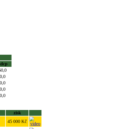
hdcp
60,0
0,0
0,0
0,0
0,0
zisk
45 000 Kč