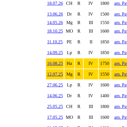
18.07.26
CH
R
IV
1800
am. Pa
13.06.26
Dr
R
IV
1500
am. Pa
14.05.26
Mg
R
III
1550
am. Pa
18.10.25
MO
R
III
1600
am. Pa
11.10.25
PE
R
II
1850
am. Pa
14.09.25
Lp
R
IV
1850
am. Pa
16.08.25
Ha
R
IV
1750
am. Pa
12.07.25
Mg
R
IV
1550
am. Pa
27.06.25
Lp
R
IV
1600
am. Pa
14.06.25
Dr
R
IV
1400
am. Pa
25.05.25
CH
R
III
1800
am. Pa
17.05.25
MO
R
III
1600
am. Pa