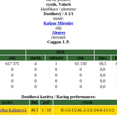
ryzák, Valach
klasifikace / plemeno:
Dostihový / A 1/1
trenér:
Kašpar Miroslav
stáj:
Alegres
chovatel:
Coggan J. P.
2026
zisk
startů
vítězství
zisk
klas.
617 375
4
1
65 150
59,5
0
0
0
0
0,0
0
0
0
0
0,0
0
0
0
0
0,0
0
0
0
0
0,0
Dostihová kariéra / Racing performances:
jezdec
hm
poř
výrok
vlína Kašparová
48.5
1 / 10
B-1/2-1/2-hl.-2-1/2-3/4-6-13-1/2