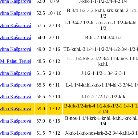
vlína Kašparová
52.0
8 / 9
J-krk-1-1-1/2-3/4-4-2 1/4
B-3/4-1/2-3-2-kr.hl.-krk-kr.hl.-2 1/4-
vlína Kašparová
52.5
10 / 16
1/2
J-1 3/4-2 1/2-hl.-krk-krk-1 1/2-krk-hl.
vlína Kašparová
57.5
2 / 13
1/2
vlína Kašparová
54.0
2 / 11
B-hl.-2 1/4-3/4-1/2
vlína Kašparová
49.0
3 / 16
TB-kr.hl.-3 1/4-1-1/2-3/4-1/2-3/4-1/2-
L-1 1/4-krk-2 1/2-3/4-1-hl.-nos-1-hl.
 M. Palau Teruel
48.5
6 / 12
kr.hl.
vlína Kašparová
51.5
2 / 10
J-1/2-1-1/2-1 3/4-2-3-1
vlína Kašparová
55.5
6 / 11
L-1 1/4-kr.hl.-krk-1 1/4-hl.-3 3/4-1 1
vlína Kašparová
56.5
5 / 10
J-1/2-2 1/2-1/2-1/2-krk
B-krk-1/2-krk-4 1/2-krk-1/2-1 1/4-1 1
vlína Kašparová
59.0
1 / 12
2 1/4
B-nos-1 1/4-krk-1-kr.hl.-kr.hl.-krk-hl.
vlína Kašparová
57.0
8 / 15
1/4
vlína Kašparová
51.5
7 / 12
J-krk-1-krk-nos-krk-2-2 3/4-kr.hl.-3 1