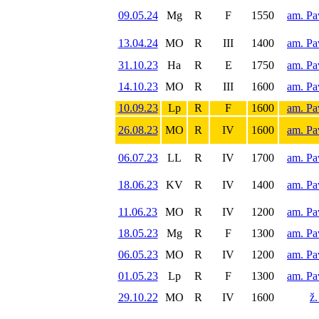
09.05.24
Mg
R
F
1550
am. Pa
13.04.24
MO
R
III
1400
am. Pa
31.10.23
Ha
R
E
1750
am. Pa
14.10.23
MO
R
III
1600
am. Pa
10.09.23
Lp
R
F
1600
am. Pa
26.08.23
MO
R
IV
1600
am. Pa
06.07.23
LL
R
IV
1700
am. Pa
18.06.23
KV
R
IV
1400
am. Pa
11.06.23
MO
R
IV
1200
am. Pa
18.05.23
Mg
R
F
1300
am. Pa
06.05.23
MO
R
IV
1200
am. Pa
01.05.23
Lp
R
F
1300
am. Pa
29.10.22
MO
R
IV
1600
ž.