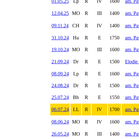
01.05.25
Lp
R
IV
1600
am. Pa
12.04.25
MO
R
III
1400
am. Pa
09.11.24
CH
R
IV
1400
am. Pa
31.10.24
Ha
R
E
1750
am. Pa
19.10.24
MO
R
III
1600
am. Pa
21.09.24
Dr
R
E
1500
Elodie
08.09.24
Lp
R
E
1600
am. Pa
24.08.24
Dr
R
E
1500
am. Pa
25.07.24
Bh
R
E
1550
am. Pa
06.07.24
LL
R
IV
1700
am. Pa
08.06.24
MO
R
IV
1600
am. Pa
26.05.24
MO
R
III
1400
am. Pa