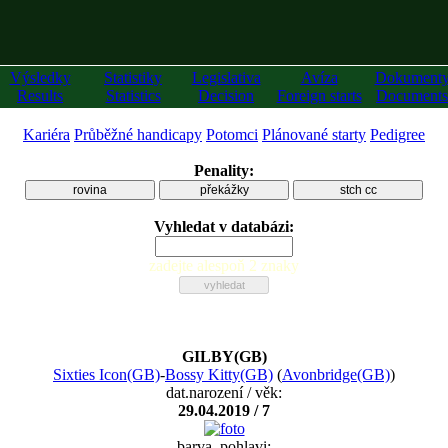
Výsledky
Statistiky
Legislativa
Avíza
Dokument
Results
Statistics
Decision
Foreign starts
Documents
Kariéra
Průběžné handicapy
Potomci
Plánované starty
Pedigree
Penality:
rovina
překážky
stch cc
Vyhledat v databázi:
zadejte alespoň 2 znaky
GILBY(GB)
Sixties Icon(GB)
-
Bossy Kitty(GB)
(
Avonbridge(GB)
)
dat.narození / věk:
29.04.2019 / 7
barva, pohlavi: