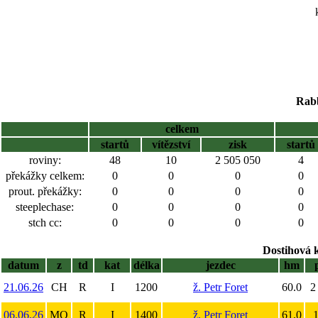
Rabb
celkem
startů
vítězství
zisk
startů
roviny:
48
10
2 505 050
4
překážky celkem:
0
0
0
0
prout. překážky:
0
0
0
0
steeplechase:
0
0
0
0
stch cc:
0
0
0
0
Dostihová 
datum
z
td
kat
délka
jezdec
hm
21.06.26
CH
R
I
1200
ž. Petr Foret
60.0
2
06.06.26
MO
R
I
1400
ž. Petr Foret
61.0
1