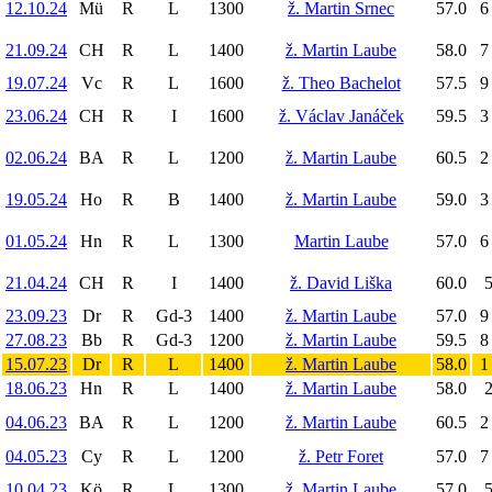
12.10.24
Mü
R
L
1300
ž. Martin Srnec
57.0
6
21.09.24
CH
R
L
1400
ž. Martin Laube
58.0
7
19.07.24
Vc
R
L
1600
ž. Theo Bachelot
57.5
9
23.06.24
CH
R
I
1600
ž. Václav Janáček
59.5
3
02.06.24
BA
R
L
1200
ž. Martin Laube
60.5
2
19.05.24
Ho
R
B
1400
ž. Martin Laube
59.0
3
01.05.24
Hn
R
L
1300
Martin Laube
57.0
6
21.04.24
CH
R
I
1400
ž. David Liška
60.0
5
23.09.23
Dr
R
Gd-3
1400
ž. Martin Laube
57.0
9
27.08.23
Bb
R
Gd-3
1200
ž. Martin Laube
59.5
8
15.07.23
Dr
R
L
1400
ž. Martin Laube
58.0
1
18.06.23
Hn
R
L
1400
ž. Martin Laube
58.0
2
04.06.23
BA
R
L
1200
ž. Martin Laube
60.5
2
04.05.23
Cy
R
L
1200
ž. Petr Foret
57.0
7
10.04.23
Kö
R
L
1300
ž. Martin Laube
57.0
5