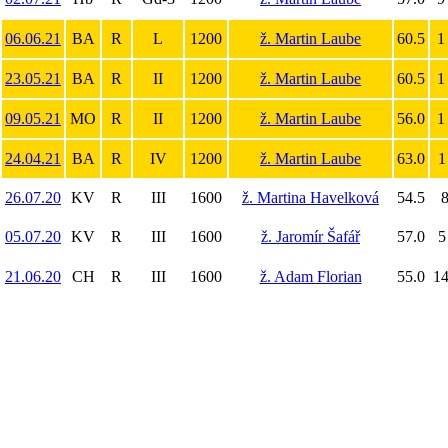
06.06.21
BA
R
L
1200
ž. Martin Laube
60.5
1
23.05.21
BA
R
II
1200
ž. Martin Laube
60.5
1
09.05.21
MO
R
II
1200
ž. Martin Laube
56.0
1
24.04.21
BA
R
IV
1200
ž. Martin Laube
63.0
1
26.07.20
KV
R
III
1600
ž. Martina Havelková
54.5
8
05.07.20
KV
R
III
1600
ž. Jaromír Šafář
57.0
5
21.06.20
CH
R
III
1600
ž. Adam Florian
55.0
14