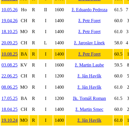
10.05.26
Ho
R
II
1600
ž. Eduardo Pedroza
61.5
7
19.04.26
CH
R
I
1400
ž. Petr Foret
60.0
3
18.10.25
MO
R
I
1400
ž. Petr Foret
61.0
3
20.09.25
CH
R
L
1400
ž. Jaroslav Línek
58.0
4
10.08.25
BA
R
I
1400
ž. Petr Foret
60.5
1
03.08.25
KV
R
I
1600
ž. Martin Laube
59.5
8
22.06.25
CH
R
I
1200
ž. Ján Havlík
60.0
5
08.06.25
MO
R
I
1400
ž. Ján Havlík
61.0
2
17.05.25
BA
R
I
1200
žk. Tomáš Roman
61.5
3
18.04.25
CH
R
I
1400
ž. Martin Srnec
60.0
2
19.10.24
MO
R
I
1400
ž. Ján Havlík
61.0
1