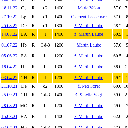
18.11.22
Cy
R
c2
1400
Marie Velon
57.0
7
27.10.22
Lg
R
c1
1400
Clement Lecoeuvre
57.0
8
25.08.22
De
R
c1
1300
ž. Martin Laube
58.5
4
14.08.22
BA
R
I
1400
ž. Martin Laube
60.5
1
01.07.22
Hb
R
Gd-3
1200
Martin Laube
57.0
5
05.06.22
BA
R
L
1200
ž. Martin Laube
60.5
4
18.04.22
Hn
R
L
1300
ž. Martin Laube
58.0
2
03.04.22
CH
R
I
1200
ž. Martin Laube
59.5
1
21.10.21
De
R
c2
1300
ž. Petr Foret
60.0
10
25.09.21
CH
R
Gd-3
1400
ž. Sibylle Vogt
59.0
2
28.08.21
MO
R
L
1200
ž. Martin Laube
59.0
7
15.08.21
BA
R
I
1400
ž. Martin Laube
62.0
2
02.07.21
Hb
R
Gd-3
1200
ž. Martin Laube
57.0
9