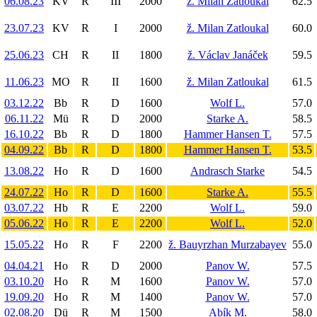
06.08.23
KV
R
III
2000
ž. Milan Zatloukal
62.5
23.07.23
KV
R
I
2000
ž. Milan Zatloukal
60.0
25.06.23
CH
R
II
1800
ž. Václav Janáček
59.5
11.06.23
MO
R
II
1600
ž. Milan Zatloukal
61.5
03.12.22
Bb
R
D
1600
Wolf L.
57.0
06.11.22
Mü
R
D
2000
Starke A.
58.5
16.10.22
Bb
R
D
1800
Hammer Hansen T.
57.5
04.09.22
Bb
R
D
1800
Hammer Hansen T.
53.5
13.08.22
Ho
R
D
1600
Andrasch Starke
54.5
24.07.22
Ho
R
D
1600
Starke A.
55.5
03.07.22
Hb
R
E
2200
Wolf L.
59.0
05.06.22
Ho
R
E
2200
Wolf L.
52.0
15.05.22
Ho
R
F
2200
ž. Bauyrzhan Murzabayev
55.0
04.04.21
Ho
R
D
2000
Panov W.
57.5
03.10.20
Ho
R
M
1600
Panov W.
57.0
19.09.20
Ho
R
M
1400
Panov W.
57.0
02.08.20
Dü
R
M
1500
Abík M.
58.0