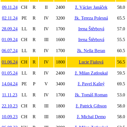
09.11.24
CH
R
II
2400
ž. Václav Janáček
58.0
02.11.24
PE
R
IV
3200
žk. Tereza Polesná
65.5
28.09.24
LL
R
IV
1700
Irena Štěrbová
57.0
01.09.24
CH
R
III
1600
Irena Štěrbová
55.5
06.07.24
LL
R
IV
1700
žk. Nella Beran
60.5
01.06.24
CH
R
IV
1800
Lucie Fialová
56.5
01.05.24
LL
R
IV
2400
ž. Milan Zatloukal
59.5
14.04.24
PE
P
V
3400
ž. Pavel Kašný
69.5
11.11.23
LL
R
IV
1700
žk. Tomáš Roman
53.0
22.10.23
CH
R
III
1800
ž. Patrick Gibson
58.0
10.09.23
CH
R
III
1800
ž. Michal Demo
58.0