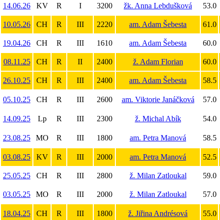
14.06.26
KV
R
I
3200
žk. Anna Lebdušková
53.0
10.05.26
CH
R
III
2220
am. Adam Šebesta
61.0
19.04.26
CH
R
III
1610
am. Adam Šebesta
60.0
08.11.25
CH
R
II
2400
ž. Adam Florian
60.0
26.10.25
CH
R
III
2400
am. Adam Šebesta
58.5
05.10.25
CH
R
III
2600
am. Viktorie Janáčková
57.0
14.09.25
Lp
R
III
2300
ž. Michal Abík
54.0
23.08.25
MO
R
III
1800
am. Petra Manová
58.5
03.08.25
KV
R
III
2000
am. Petra Manová
52.5
25.05.25
CH
R
III
2800
ž. Milan Zatloukal
59.0
03.05.25
MO
R
III
2000
ž. Milan Zatloukal
57.0
18.04.25
CH
R
III
1800
ž. Jiřina Andrésová
55.0