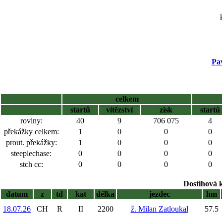
Pa
celkem
startů
vítězství
zisk
startů
roviny:
40
9
706 075
4
překážky celkem:
1
0
0
0
prout. překážky:
1
0
0
0
steeplechase:
0
0
0
0
stch cc:
0
0
0
0
Dostihová 
datum
z
td
kat
délka
jezdec
hm
18.07.26
CH
R
II
2200
ž. Milan Zatloukal
57.5