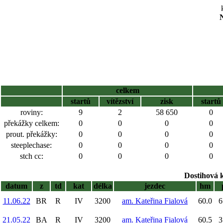
N
celkem
startů
vítězství
zisk
startů
roviny:
9
2
58 650
0
překážky celkem:
0
0
0
0
prout. překážky:
0
0
0
0
steeplechase:
0
0
0
0
stch cc:
0
0
0
0
Dostihová 
datum
z
td
kat
délka
jezdec
hm
11.06.22
BR
R
IV
3200
am. Kateřina Fialová
60.0
6
21.05.22
BA
R
IV
3200
am. Kateřina Fialová
60.5
3