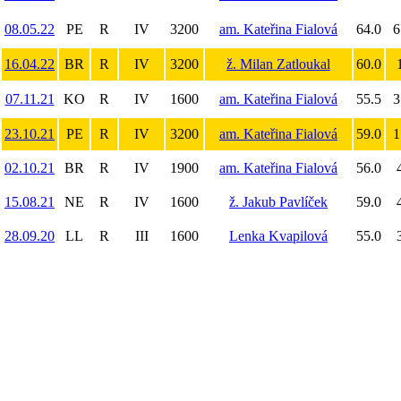
08.05.22
PE
R
IV
3200
am. Kateřina Fialová
64.0
6
16.04.22
BR
R
IV
3200
ž. Milan Zatloukal
60.0
07.11.21
KO
R
IV
1600
am. Kateřina Fialová
55.5
3
23.10.21
PE
R
IV
3200
am. Kateřina Fialová
59.0
1
02.10.21
BR
R
IV
1900
am. Kateřina Fialová
56.0
15.08.21
NE
R
IV
1600
ž. Jakub Pavlíček
59.0
28.09.20
LL
R
III
1600
Lenka Kvapilová
55.0