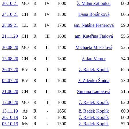
30.10.21
MO
R
IV
1600
ž. Milan Zatloukal
60.0
24.10.21
CH
R
IV
1800
Dana Bořánková
60.5
28.09.21
LL
R
IV
1700
am. Natálie Flenerová
59.0
21.11.20
CH
R
III
1600
am. Kateřina Fialová
55.5
30.08.20
MO
R
II
1400
Michaela Musialová
52.5
15.08.20
CH
R
II
1800
ž. Jan Verner
54.0
26.07.20
KV
R
III
1600
ž. Radek Koplík
62.5
05.07.20
KV
R
II
1600
ž. Zdenko Šmida
53.0
21.06.20
CH
R
II
1800
Simona Laubeová
51.5
12.06.20
MO
R
III
1600
ž. Radek Koplík
62.0
13.11.19
As
R
-
1650
ž. Radek Koplík
60.0
26.10.19
Ci
R
-
1600
ž. Radek Koplík
60.0
05.10.19
Mv
R
-
1500
ž. Radek Koplík
57.0