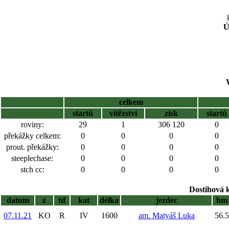
Ú
celkem
startů
vítězství
zisk
startů
roviny:
29
1
306 120
0
překážky celkem:
0
0
0
0
prout. překážky:
0
0
0
0
steeplechase:
0
0
0
0
stch cc:
0
0
0
0
Dostihová 
datum
z
td
kat
délka
jezdec
hm
07.11.21
KO
R
IV
1600
am. Matyáš Luka
56.5