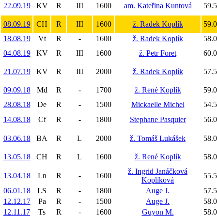
22.09.19
KV
R
III
1600
am. Kateřina Kuntová
59.5
08.09.19
CH
R
III
1600
ž. Radek Koplík
59.0
18.08.19
Vt
R
-
1600
ž. Radek Koplík
58.0
04.08.19
KV
R
III
1600
ž. Petr Foret
60.0
21.07.19
KV
R
III
2000
ž. Radek Koplík
57.5
09.09.18
Md
R
-
1700
ž. René Koplík
59.0
28.08.18
De
R
-
1500
Mickaelle Michel
54.5
14.08.18
Cf
R
-
1800
Stephane Pasquier
56.0
03.06.18
BA
R
L
2000
ž. Tomáš Lukášek
58.0
13.05.18
CH
R
L
1600
ž. René Koplík
58.0
ž. Ingrid Janáčková
13.04.18
Ln
R
-
1600
55.5
Koplíková
06.01.18
LS
R
-
1800
Auge J.
57.5
12.12.17
Pa
R
-
1500
Auge J.
58.0
12.11.17
Ts
R
-
1600
Guyon M.
58.0