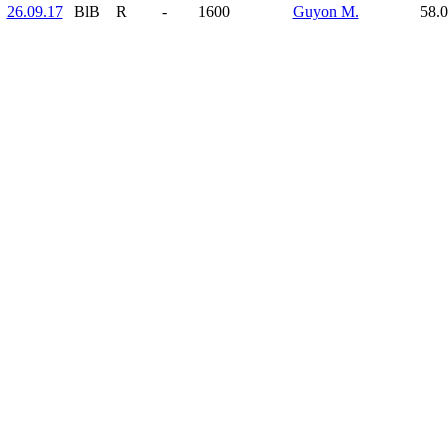
26.09.17
BlB
R
-
1600
Guyon M.
58.0