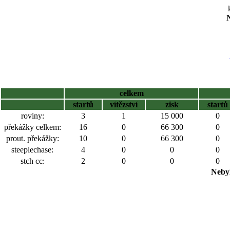
N
celkem
startů
vítězství
zisk
startů
roviny:
3
1
15 000
0
překážky celkem:
16
0
66 300
0
prout. překážky:
10
0
66 300
0
steeplechase:
4
0
0
0
stch cc:
2
0
0
0
Nebyl