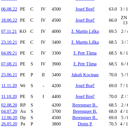
06.08.22
PE
C
IV
4500
Josef Borč
63.0
3 / 
ZN 
18.06.22
PE
C
IV
4500
Josef Borč
66.0
13
07.11.21
KO
C
IV
4000
ž. Martin Liška
69.5
2 / 
23.10.21
PE
C
IV
3400
ž. Martin Liška
68.5
3 / 
04.09.21
PE
C
IV
3300
ž. Petr Tůma
68.5
6 / 
07.08.21
PE
S
IV
3900
ž. Petr Tůma
68.5
6 / 
25.06.21
PE
P
II
3400
Jakub Kocman
70.0
5 / 
11.11.20
Wr
S
-
4200
Josef Borč
69.0
7 / 
11.10.20
PE
S
I
4400
Josef Borč
70.0
Z / 
02.08.20
RP
S
4200
Berenguer B..
68.5
2 / 
04.07.20
Au
S
3700
Berenguer B.
68.0
4 / 
12.06.20
Dp
S
4500
Berenguer B..
69.0
5 / 
26.05.20
Pa
P
3800
Denis P.
70.5
4 / 