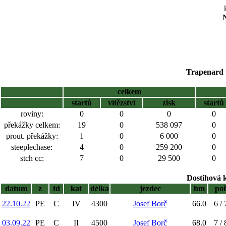
N
Trapenard G
celkem
startů
vítězství
zisk
startů
roviny:
0
0
0
0
překážky celkem:
19
0
538 097
0
prout. překážky:
1
0
6 000
0
steeplechase:
4
0
259 200
0
stch cc:
7
0
29 500
0
Dostihová 
datum
z
td
kat
délka
jezdec
hm
po
22.10.22
PE
C
IV
4300
Josef Borč
66.0
6 / 
03.09.22
PE
C
II
4500
Josef Borč
68.0
7 / 