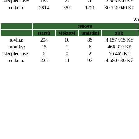
steeplechase:
168
22
70
2 883 690 Kč
celkem:
2814
382
1251
30 556 040 Kč
Z 
celkem
startů
vítězství
umístění
zisk
rovina:
204
10
85
4 157 915 Kč
proutky:
15
1
6
466 310 Kč
steeplechase:
6
0
2
56 465 Kč
celkem:
225
11
93
4 680 690 Kč