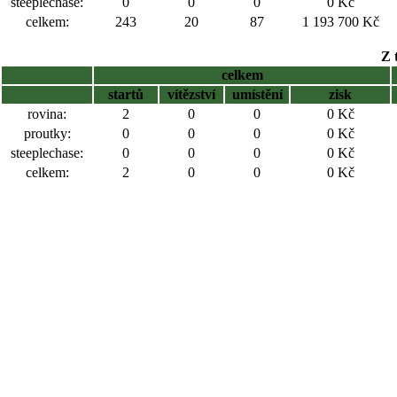
steeplechase:
0
0
0
0 Kč
celkem:
243
20
87
1 193 700 Kč
Z 
celkem
startů
vítězství
umístění
zisk
rovina:
2
0
0
0 Kč
proutky:
0
0
0
0 Kč
steeplechase:
0
0
0
0 Kč
celkem:
2
0
0
0 Kč