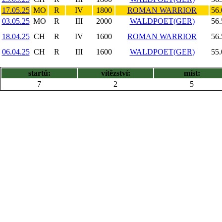
17.05.25
MO
R
IV
1800
ROMAN WARRIOR
56.
03.05.25
MO
R
III
2000
WALDPOET(GER)
56.
18.04.25
CH
R
IV
1600
ROMAN WARRIOR
56.
06.04.25
CH
R
III
1600
WALDPOET(GER)
55.
startů:
vítězství:
míst:
7
2
5