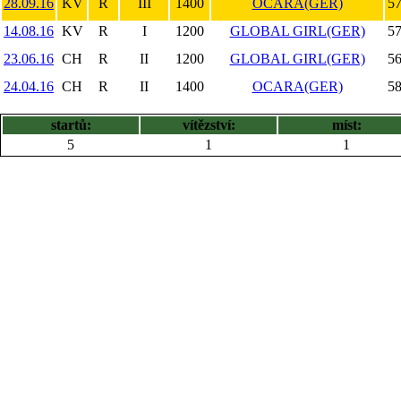
28.09.16
KV
R
III
1400
OCARA(GER)
57
14.08.16
KV
R
I
1200
GLOBAL GIRL(GER)
57
23.06.16
CH
R
II
1200
GLOBAL GIRL(GER)
56
24.04.16
CH
R
II
1400
OCARA(GER)
58
startů:
vítězství:
míst:
5
1
1