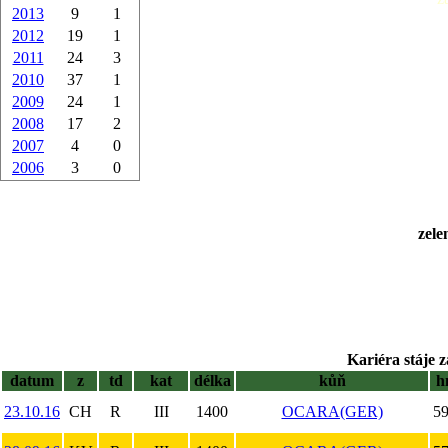
2013
9
1
2012
19
1
2011
24
3
2010
37
1
2009
24
1
2008
17
2
2007
4
0
2006
3
0
zele
Kariéra stáje z
datum
z
td
kat
délka
kůň
h
23.10.16
CH
R
III
1400
OCARA(GER)
59