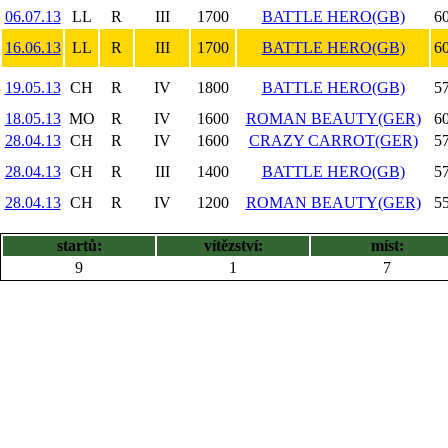
06.07.13
LL
R
III
1700
BATTLE HERO(GB)
60
16.06.13
LL
R
III
1700
BATTLE HERO(GB)
60
19.05.13
CH
R
IV
1800
BATTLE HERO(GB)
57
18.05.13
MO
R
IV
1600
ROMAN BEAUTY(GER)
60
28.04.13
CH
R
IV
1600
CRAZY CARROT(GER)
57
28.04.13
CH
R
III
1400
BATTLE HERO(GB)
57
28.04.13
CH
R
IV
1200
ROMAN BEAUTY(GER)
55
startů:
vítězství:
míst:
9
1
7