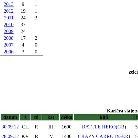
2013
9
1
2012
19
1
2011
24
3
2010
37
1
2009
24
1
2008
17
2
2007
4
0
2006
3
0
zele
Kariéra stáje z
datum
z
td
kat
délka
kůň
30.09.12
CH
R
III
1600
BATTLE HERO(GB)
5
28.09.12
KV
R
IV
1400
CRAZY CARROT(GER)
5