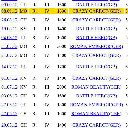
09.09.12
CH
R
III
1600
BATTLE HERO(GB)
5
08.09.12
MO
R
IV
1600
CRAZY CARROT(GER)
5
26.08.12
CH
R
IV
1400
CRAZY CARROT(GER)
5
19.08.12
KV
R
III
1400
BATTLE HERO(GB)
5
04.08.12
LL
R
IV
1600
BATTLE HERO(GB)
5
21.07.12
MO
R
III
2000
ROMAN EMPEROR(GER)
5
21.07.12
MO
R
IV
1400
CRAZY CARROT(GER)
5
14.07.12
LL
R
IV
1700
BATTLE HERO(GB)
6
01.07.12
KV
R
IV
1400
CRAZY CARROT(GER)
5
01.07.12
KV
R
III
2000
ROMAN BEAUTY(GER)
5
03.06.12
CH
R
IV
1600
BATTLE HERO(GB)
5
27.05.12
CH
R
IV
1800
ROMAN EMPEROR(GER)
5
27.05.12
CH
R
III
1600
ROMAN BEAUTY(GER)
5
20.05.12
CH
R
IV
1400
CRAZY CARROT(GER)
5