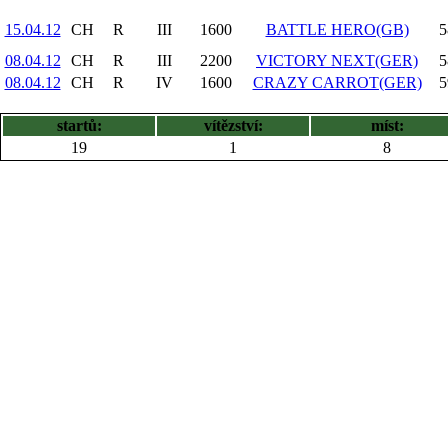
15.04.12
CH
R
III
1600
BATTLE HERO(GB)
5
08.04.12
CH
R
III
2200
VICTORY NEXT(GER)
5
08.04.12
CH
R
IV
1600
CRAZY CARROT(GER)
5
startů:
vítězství:
míst:
19
1
8