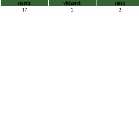
startů:
vítězství:
míst:
17
2
2