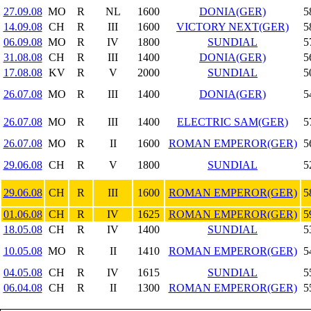
27.09.08
MO
R
NL
1600
DONIA(GER)
5
14.09.08
CH
R
III
1600
VICTORY NEXT(GER)
5
06.09.08
MO
R
IV
1800
SUNDIAL
5
31.08.08
CH
R
III
1400
DONIA(GER)
5
17.08.08
KV
R
V
2000
SUNDIAL
5
26.07.08
MO
R
III
1400
DONIA(GER)
5
26.07.08
MO
R
III
1400
ELECTRIC SAM(GER)
5
26.07.08
MO
R
II
1600
ROMAN EMPEROR(GER)
5
29.06.08
CH
R
V
1800
SUNDIAL
5
29.06.08
CH
R
III
1600
ROMAN EMPEROR(GER)
5
01.06.08
CH
R
IV
1625
ROMAN EMPEROR(GER)
5
18.05.08
CH
R
IV
1400
SUNDIAL
5
10.05.08
MO
R
II
1410
ROMAN EMPEROR(GER)
5
04.05.08
CH
R
IV
1615
SUNDIAL
5
06.04.08
CH
R
II
1300
ROMAN EMPEROR(GER)
5