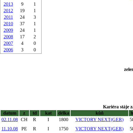
2013
9
1
2012
19
1
2011
24
3
2010
37
1
2009
24
1
2008
17
2
2007
4
0
2006
3
0
zele
Kariéra stáje z
datum
z
td
kat
délka
kůň
02.11.08
CH
R
I
1800
VICTORY NEXT(GER)
5
11.10.08
PE
R
I
1750
VICTORY NEXT(GER)
5